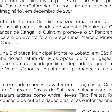
Leitura Quindim levou para Caxias do Sul a prime
ilvia Castrillón (Colômbia). Em conjunto com o escrit
o Imaginário”, em dezembro de 2014.
ro de Leitura Quindim realizou uma expedição c
ntil e juvenil para as cidades de Xangai e Pequim, na
rianças de Xangai, o Quindim promove o 1º Panorama
iciparam do evento foram: Graça Lima, Marcelo Pime
 Canônica.
 na Biblioteca Municipal Monteiro Lobato, em São P
be de assinatura de livros. Apesar de ter a ligaçã
 Clube é uma entidade jurídica independente que t
 e Volnei Canônica. Atualmente, permanecem no C
oi crescendo e necessitava ter um espaço físico.
ti, no Centro de Caxias do Sul, para colocar parte 
assaram artistas como André Neves, Tino Freitas, 
ienses e de outras cidades brasileiras e internaciona
O Quindim se