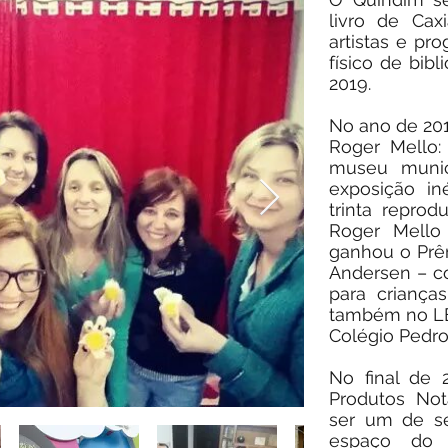
livro de Ca
artistas e pr
físico de bib
2019.
No ano de 201
Roger Mello: 
museu munic
exposição in
trinta reprod
Roger Mello 
ganhou o Prêm
Andersen – co
para criança
também no LER
Colégio Pedro 
No final de 
Produtos Not
ser um de se
espaço do 