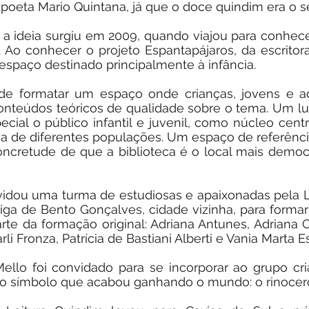
 poeta Mario Quintana, já que o doce quindim era o se
, a ideia surgiu em 2009, quando viajou para conhece
. Ao conhecer o projeto Espantapájaros, da escritor
espaço destinado principalmente à infância.
de formatar um espaço onde crianças, jovens e a
 a conteúdos teóricos de qualidade sobre o tema. Um l
special o público infantil e juvenil, como núcleo ce
ória de diferentes populações. Um espaço de referênci
cretude de que a biblioteca é o local mais democrá
idou uma turma de estudiosas e apaixonadas pela Lit
miga de Bento Gonçalves, cidade vizinha, para forma
arte da formação original: Adriana Antunes, Adriana
li Fronza, Patrícia de Bastiani Alberti e Vania Marta E
 Mello foi convidado para se incorporar ao grupo
o do símbolo que acabou ganhando o mundo: o rinocer