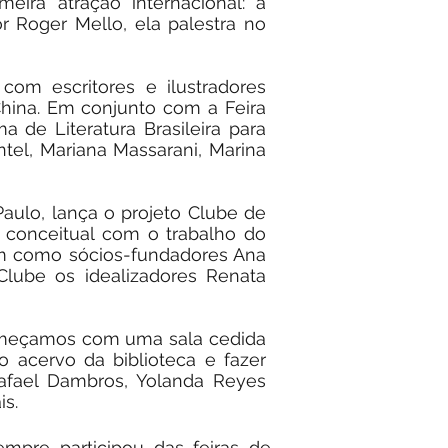
ira atração internacional: a
or Roger Mello, ela palestra no
om escritores e ilustradores
 China. Em conjunto com a Feira
 de Literatura Brasileira para
ntel, Mariana Massarani, Marina
aulo, lança o projeto Clube de
o conceitual com o trabalho do
em como sócios-fundadores Ana
lube os idealizadores Renata
 Começamos com uma sala cedida
do acervo da biblioteca e fazer
Rafael Dambros, Yolanda Reyes
is.
mpre participou das feiras de