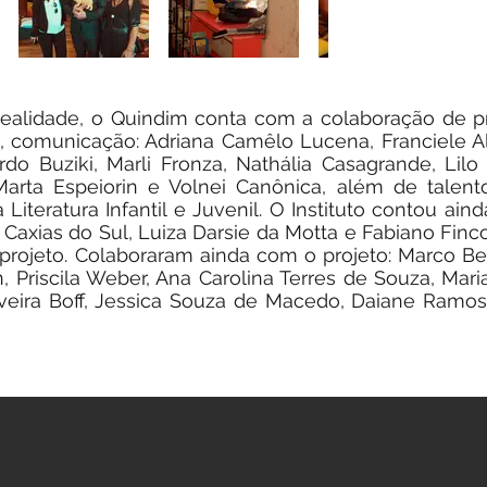
ealidade, o Quindim conta com a colaboração de pro
ia, comunicação: Adriana Camêlo Lucena, Franciele A
do Buziki, Marli Fronza, Nathália Casagrande, Lilo
Marta Espeiorin e Volnei Canônica, além de talent
Literatura Infantil e Juvenil. O Instituto contou a
m Caxias do Sul, Luiza Darsie da Motta e Fabiano Finc
projeto. Colaboraram ainda com o projeto: Marco Ben
, Priscila Weber, Ana Carolina Terres de Souza, Mar
ilveira Boff, Jessica Souza de Macedo, Daiane Ramos