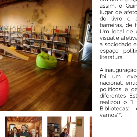
assim, o Qu
lugar de afet
do livro e 
barreiras, de 
Um local de e
visual e afeti
a sociedade 
espaço polít
literatura.
A inauguração 
foi um even
nacional, ent
políticos e g
diferentes E
realizou o “I
Bibliotecas
vamos?”.