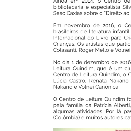
Ainda em 2014, o Centro de 
bibliotecária e especialista S
Sesc Caxias sobre o “Direito a
Em novembro de 2016, o Cent
brasileiros de literatura infa
Internacional do Livro para C
Crianças. Os artistas que part
Colasanti, Roger Mello e Volnei
No dia 1 de dezembro de 2016,
Leitura Quindim, que é um clu
Centro de Leitura Quindim, o
Lúcia Castro, Renata Nakano
Nakano e Volnei Canônica.
O Centro de Leitura Quindim f
pela família da Patrícia Alber
algumas atividades. Por lá p
(Colômbia) e muitos autores cax