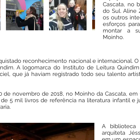
Cascata, no b
do Sul. Aline 
os outros int
esforços par
montar a s
Moinho.
quistado reconhecimento nacional e internacional. O
indim. A logomarca do Instituto de Leitura Quindim
iel, que já haviam registrado todo seu talento art
30 de novembro de 2018, no Moinho da Cascata, em C
5 mil livros de referência na literatura infantil e 
aria.
A bibliotec
arquiteta Jés
em um espaço 