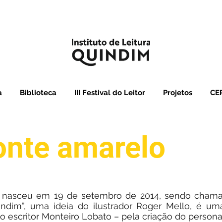
a
Biblioteca
III Festival do Leitor
Projetos
CEP
onte amarelo
im nasceu em 19 de setembro de 2014, sendo chamad
indim”, uma ideia do ilustrador Roger Mello, é 
a: o escritor Monteiro Lobato – pela criação do pers