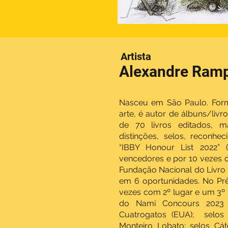
Artista
Alexandre Ram
Nasceu em São Paulo. Form
arte, é autor de álbuns/livro
de 70 livros editados, m
distinções, selos, reconhec
“IBBY Honour List 2022” (
vencedores e por 10 vezes o
Fundação Nacional do Livro 
em 6 oportunidades. No Prê
vezes com 2º lugar e um 3º l
do Nami Concours 2023 (
Cuatrogatos (EUA); selos 
Monteiro Lobato; selos C