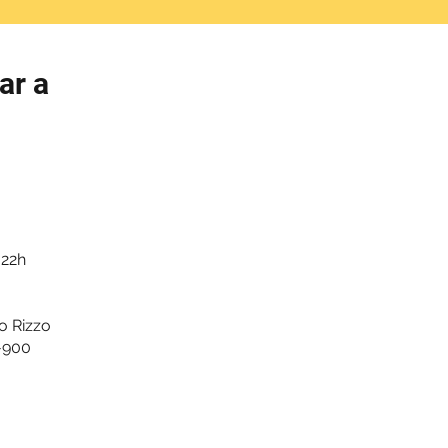
ar a
 22h
o Rizzo
0-900