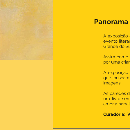
Panorama d
A exposição 
evento literá
Grande do Sul
Assim como a
por uma crian
A exposição é
que buscam 
imagens.
As paredes d
um livro sem
amor à narrat
Curadoria: V