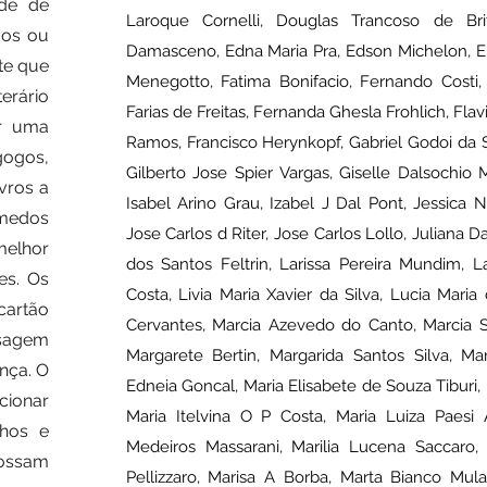
ade de
Laroque Cornelli, Douglas Trancoso de Bri
gos ou
Damasceno, Edna Maria Pra, Edson Michelon, Eli
te que
Menegotto, Fatima Bonifacio, Fernando Costi,
terário
Farias de Freitas, Fernanda Ghesla Frohlich, Fla
or uma
Ramos, Francisco Herynkopf, Gabriel Godoi da S
gogos,
Gilberto Jose Spier Vargas, Giselle Dalsochio
ivros a
Isabel Arino Grau, Izabel J Dal Pont, Jessica N
 medos
Jose Carlos d Riter, Jose Carlos Lollo, Juliana 
melhor
dos Santos Feltrin, Larissa Pereira Mundim, Lau
es. Os
Costa, Livia Maria Xavier da Silva, Lucia Mari
cartão
Cervantes, Marcia Azevedo do Canto, Marcia S 
nsagem
Margarete Bertin, Margarida Santos Silva, Mar
nça. O
Edneia Goncal, Maria Elisabete de Souza Tiburi,
ionar
Maria Itelvina O P Costa, Maria Luiza Paesi 
nhos e
Medeiros Massarani, Marilia Lucena Saccaro, 
possam
Pellizzaro, Marisa A Borba, Marta Bianco Mula