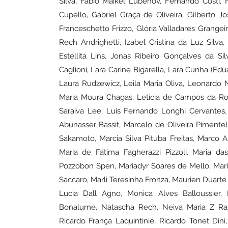
Silva, Fábio Maikel Lubenov, Fernando Costi, 
Cupello, Gabriel Graça de Oliveira, Gilberto Jo
Franceschetto Frizzo, Glória Valladares Grangeiro
Rech Andrighetti, Izabel Cristina da Luz Silva,
Estellita Lins, Jonas Ribeiro Gonçalves da Silv
Caglioni, Lara Carine Bigarella, Lara Cunha (Ed
Laura Rudzewicz, Leila Maria Oliva, Leonardo N
Maria Moura Chagas, Letícia de Campos da Ro
Saraiva Lee, Luis Fernando Longhi Cervantes
Abunasser Bassit, Marcelo de Oliveira Pimentel
Sakamoto, Marcia Silva Pituba Freitas, Marco Auré
Maria de Fátima Fagherazzi Pizzoli, Maria da
Pozzobon Spen, Mariadyr Soares de Mello, Mari
Saccaro, Marli Teresinha Fronza, Maurien Duar
Lucia Dall Agno, Monica Alves Balloussier, N
Bonalume, Natascha Rech, Neiva Maria Z Raz
Ricardo França Laquintinie, Ricardo Tonet Din