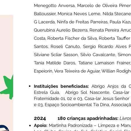
Menegotto Anversa, Marcelo de Oliveira Pimen
Balloussier, Monica Neves Leme, Nilda Stecane
G Lacerda, Ninfa de Freitas Parreiras, Paula Kaz
Querubina Aurelio Bezerra, Renata Pereira Arru
Costa, Roberta Fischer da Silva, Roberta Tauffe
Santos, Roseli Canuto, Sergio Ricardo Alves P
Silviane Scliar Sasson, Silvio Cavalcante, Si
Tania Matilde Daros, Tatiane Lamaison Fraine
Espeiorin, Vera Teixeira de Aguiar, Willian Rodig
Instituições beneficiadas:
Abrigo Anjos da G
Estrela Guia,
Abrigo Sol Nascente, Casa-lar 
Fraternidade 01, 02 e 03, Casa-lar Jesus Senhor 0
e 03
, Espaço Socioambiental Tia Dina, Associaçã
2024
180 crianças apadrinhadas:
Livro
Apoio:
Mart
inha Padronizada – Limpeza e Manu