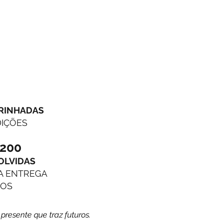
RINHADAS
DIÇÕES
2
00
OLVIDAS
 A ENTREGA
ROS
, presente que traz futuros.