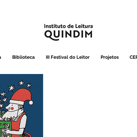
a
Biblioteca
III Festival do Leitor
Projetos
CEP