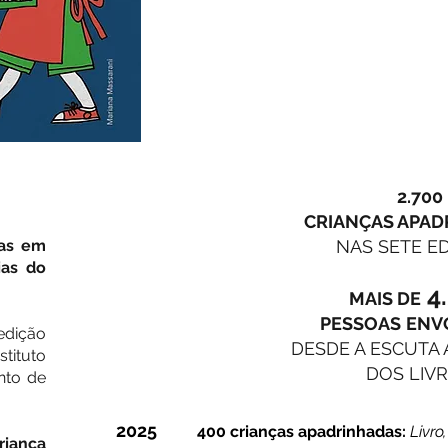
2.700
CRIANÇAS APAD
ças em
NAS SETE E
ias do
4.
MAIS DE
PESSOAS
ENV
edição
DESDE A ESCUTA
stituto
DOS LIV
to de
2025
400 crianças apadrinhadas:
Livro
riança