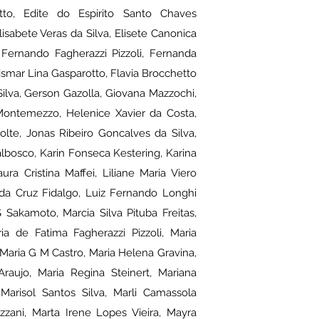
tto, Edite do Espirito Santo Chaves
sabete Veras da Silva, Elisete Canonica
 Fernando Fagherazzi Pizzoli, Fernanda
vismar Lina Gasparotto, Flavia Brocchetto
ilva, Gerson Gazolla, Giovana Mazzochi,
 Montemezzo, Helenice Xavier da Costa,
olte, Jonas Ribeiro Goncalves da Silva,
Dalbosco, Karin Fonseca Kestering, Karina
ra Cristina Maffei, Liliane Maria Viero
a da Cruz Fidalgo, Luiz Fernando Longhi
Sakamoto, Marcia Silva Pituba Freitas,
ia de Fatima Fagherazzi Pizzoli, Maria
 Maria G M Castro, Maria Helena Gravina,
Araujo, Maria Regina Steinert, Mariana
Marisol Santos Silva, Marli Camassola
zzani, Marta Irene Lopes Vieira, Mayra