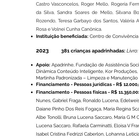
Castro Vasconcelos, Roger Mello, Rogeria Fer
da Silva, Sandra Soares de Mello, Silvana Boo
Rozendo, Teresa Garbayo dos Santos, Valéria Alb
Rosa e Volnei Cunha Canônica.
Instituição beneficiada:
Centro de Convivência 
2023
381 crianças apadrinhadas:
Livro
Apoio:
Apadrinhe, Fundação de Assistência Social 
Dinâmica Conteúdo Inteligente, Kor Produções,
Mart
inha Padronizada – Li
mpeza e Manutenção
Financiamento - Pes
soas jurídicas - R$ 12.000,
Financiamento - Pessoas físicas - R$ 11
.35
0,0
0
Nunes, Gabriel Fraga, Ronaldo Lucena, Edelweis
Daiane Pinho Dos Reis Fogaça, Maria Regina Sca
Albe Tonolli, Bruna Lucena Saccaro, Maria G M Cast
Lucena Saccaro, Rafaela Carminatti, Eloisa V Fran
Isabel Cristina Fedrizzi Caberlon, Lohanna Leticia