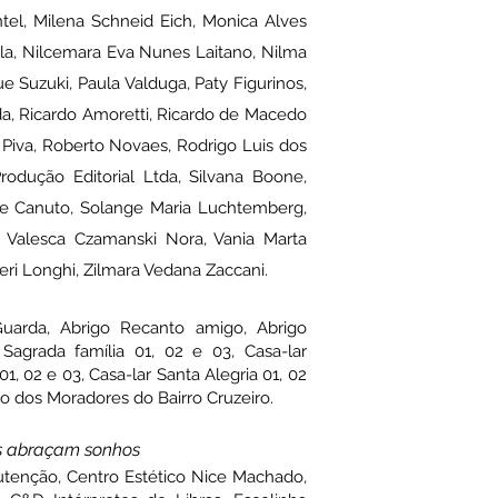
tel, Milena Schneid Eich, Monica Alves
la, Nilcemara Eva Nunes Laitano, Nilma
ue Suzuki, Paula Valduga, Paty Figurinos,
da, Ricardo Amoretti, Ricardo de Macedo
r Piva, Roberto Novaes, Rodrigo Luis dos
rodução Editorial Ltda, Silvana Boone,
mone Canuto, Solange Maria Luchtemberg,
r, Valesca Czamanski Nora, Vania Marta
heri Longhi, Zilmara Vedana Zaccani.
uarda, Abrigo Recanto amigo, Abrigo
Sagrada família 01, 02 e 03, Casa-lar
1, 02 e 03, Casa-lar Santa Alegria 01, 02
o dos Moradores do Bairro Cruzeiro.
s abraçam sonhos
tenção, Centro Estético Nice Machado,