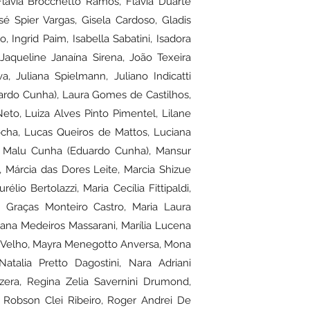
Flavia Brocchetto Ramos, Flávia Duarte
sé Spier Vargas, Gisela Cardoso, Gladis
, Ingrid Paim, Isabella Sabatini, Isadora
 Jaqueline Janaína Sirena, João Texeira
a, Juliana Spielmann, Juliano Indicatti
uardo Cunha), Laura Gomes de Castilhos,
eto, Luiza Alves Pinto Pimentel, Lilane
cha, Lucas Queiros de Mattos, Luciana
, Malu Cunha (Eduardo Cunha), Mansur
, Márcia das Dores Leite, Marcia Shizue
lio Bertolazzi, Maria Cecília Fittipaldi,
s Graças Monteiro Castro, Maria Laura
ana Medeiros Massarani, Marília Lucena
te Velho, Mayra Menegotto Anversa, Mona
atalia Pretto Dagostini, Nara Adriani
era, Regina Zelia Savernini Drumond,
i, Robson Clei Ribeiro, Roger Andrei De