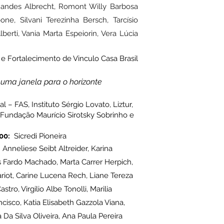
nandes Albrecht, Romont Willy Barbosa
ne, Silvani Terezinha Bersch, Tarcísio
erti, Vania Marta Espeiorin, Vera Lúcia
e Fortalecimento de Vinculo Casa Brasil
: uma janela para o horizonte
– FAS, Instituto Sérgio Lovato, Liztur,
 Fundação Maurício Sirotsky Sobrinho e
00:
Sicredi Pioneira
:
Anneliese Seibt Al
treider, Karina
 Fardo Machado, Marta Carrer Herpich,
riot, Carine Lucena Rech, Liane Tereza
ro, Virgilio Albe Tonolli, Marilia
cisco, Katia Elisabeth Gazzola Viana,
 Da Silva Oliveira, Ana Paula Pereira