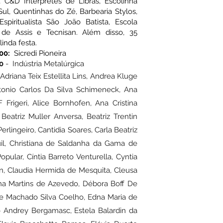
, C&D Intérpretes de Libras, Escolinha
Sul, Quentinhas do Zé, Barbearia Stylos,
spiritualista São João Batista, Escola
de Assis e Tecnisan. Além disso, 35
inda festa.
00:
Sicredi Pioneira
00
- Indústria Metalúrgica
Adriana Teix Estellita Lins, Andrea Kluge
ntonio Carlos Da Silva Schimeneck, Ana
Frigeri, Alice Bornhofen, Ana Cristina
Beatriz Muller Anversa, Beatriz Trentin
lingeiro, Cantidia Soares, Carla Beatriz
euil, Christiana de Saldanha da Gama de
pular, Cíntia Barreto Venturella, Cyntia
n, Claudia Hermida de Mesquita, Cleusa
tina Martins de Azevedo, Débora Boff De
e Machado Silva Coelho, Edna Maria de
o Andrey Bergamasc, Estela Balardin da