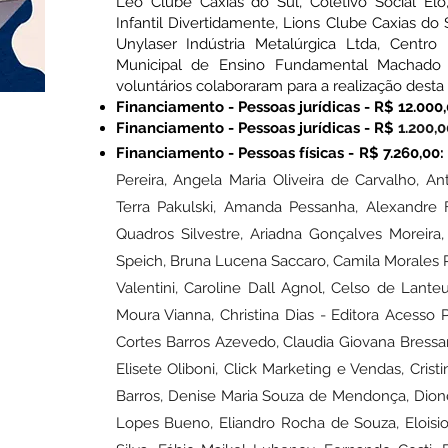
Leo Clube Caxias do Sul, Coletivo Social Elo
Infantil Divertidamente, Lions Clube Caxias do 
Unylaser Indústria Metalúrgica Ltda, Centro E
Municipal de Ensino Fundamental Machado 
voluntários colaboraram para a realização desta l
Financiamento - Pes
soas jurídicas - R$ 12.000,
Financiamento - Pes
soas jurídicas - R$
1.200,
Financiamento - Pessoas físicas - R$ 7.26
0,0
0:
Pereira, Angela Maria Oliveira de Carvalho, A
Terra Pakulski, Amanda Pessanha, Alexandre F 
Quadros Silvestre, Ariadna Gonçalves Moreira, 
Speich, Bruna Lucena Saccaro, Camila Morales Per
Valentini, Caroline Dall Agnol, Celso de Lant
Moura Vianna, Christina Dias - Editora Acesso Po
Cortes Barros Azevedo, Claudia Giovana Bressa
Elisete Oliboni, Click Marketing e Vendas, Cris
Barros, Denise Maria Souza de Mendonça, Dion
Lopes Bueno, Eliandro Rocha de Souza, Eloisi