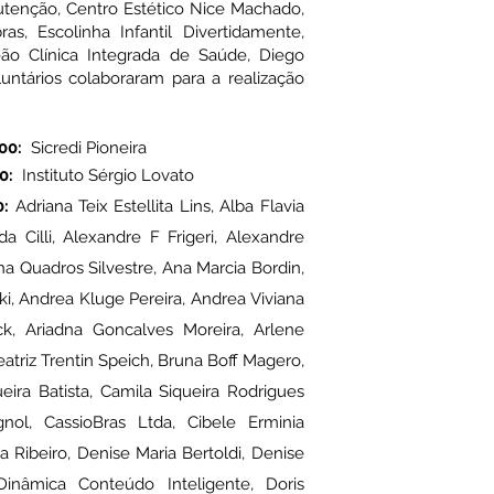
tenção, Centro Estético Nice Machado,
s, Escolinha Infantil Divertidamente,
leão Clínica Integrada de Saúde, Diego
luntários colaboraram para a realização
00:
Sicredi Pioneira
0:
Instituto Sérgio Lovato
0:
Adriana Teix Estellita Lins, Alba Flavia
a Cilli, Alexandre F Frigeri, Alexandre
a Quadros Silvestre, Ana Marcia Bordin,
i, Andrea Kluge Pereira, Andrea Viviana
k, Ariadna Goncalves Moreira, Arlene
eatriz Trentin Speich, Bruna Boff Magero,
ra Batista, Camila Siqueira Rodrigues
gnol, CassioBras Ltda, Cibele Erminia
a Ribeiro, Denise Maria Bertoldi, Denise
inâmica Conteúdo Inteligente, Doris