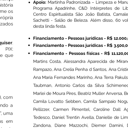
Apoio:
Mart
inha Padronizada – Limpeza e Manu
tória
Programa Apadrinhe, C&D Intérpretes de Libra
rme os
Centro Espiritualista São João Batista, Cama
rópria
Sachetti - Salão de Beleza. Além disso, 60 vo
lizados
desta linda festa.
Financiamento - Pes
soas jurídicas - R$ 12.000,
uiser
.
Financiamento - Pes
soas jurídicas - R$ 3.500,0
PIX:
Financiamento - Pessoas físicas - R$ 11.120,0
e que
Martins Costa, Alessandra Aparecida de Mirand
Rampazo, Ana Crelia Penha d Santos, Ana Cristin
Ana Maria Fernandes Marinho, Ana Terra Pakulsk
Taubman, Antonio Carlos da Silva Schimenec
Marlei de Moura Pires, Beatriz Muller Anversa, B
Q), com
Camila Lovatto Sebben, Camila Sampaio Noguei
ando a
Pellizzer, Carmen Pimentel, Caroline Dall A
o”, uma
Tedesco, Daniel Trentin Avella, Danielle de Lim
ns em
Zandona, Diane Mazzochi, Diemer Damini, D