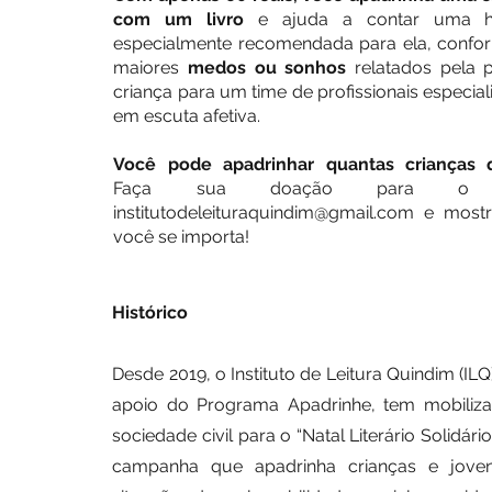
com um livro
e ajuda a contar uma his
especialmente recomendada para ela, confo
maiores
medos ou sonhos
relatados pela p
criança para um time de profissionais especia
em escuta afetiva.
Você pode apadrinhar quantas crianças q
Faça sua doação para o 
institutodeleituraquindim@gmail.com
e mostr
você se importa!
Histórico
Desde 2019, o Instituto de Leitura Quindim (IL
apoio do Programa Apadrinhe, tem mobiliz
sociedade civil para o “Natal Literário Solidári
campanha que apadrinha crianças e jove