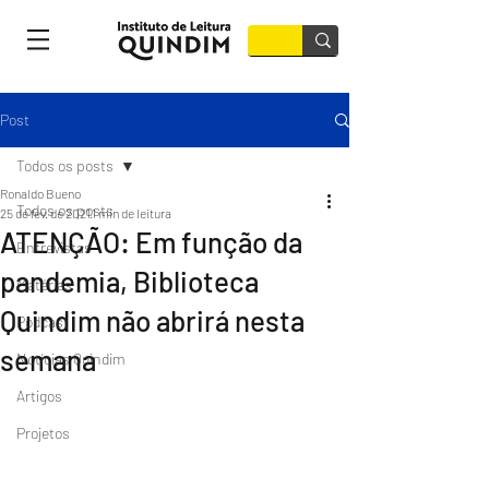
Post
Todos os posts
Ronaldo Bueno
Todos os posts
25 de fev. de 2021
1 min de leitura
ATENÇÃO: Em função da
Entrevistas
pandemia, Biblioteca
Matérias
Quindim não abrirá nesta
Podcast
semana
Notícias Quindim
Artigos
Projetos