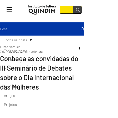
Post
Todos os posts
Lucas Marques
Todos os posts
7 de mar. de 2022
4 min de leitura
Conheça as convidadas do
Entrevistas
III Seminário de Debates
Matérias
sobre o Dia Internacional
Podcast
das Mulheres
Notícias Quindim
Artigos
Projetos