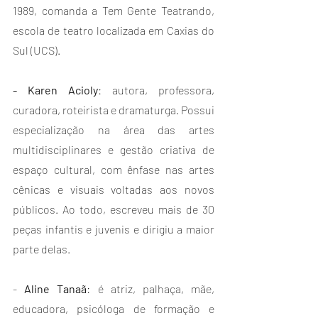
1989, comanda a Tem Gente Teatrando, 
escola de teatro localizada em Caxias do 
Sul (UCS).
- Karen Acioly
: autora, professora, 
curadora, roteirista e dramaturga. Possui 
especialização na área d​as​ ​artes​ 
multidisciplinares e gestão criativa de 
espaço cultural, ​com ênfase ​nas artes 
cênicas​ e visuais voltadas aos novos 
públicos. Ao todo, escreveu mais de 30 
peças infantis e juvenis e dirigiu a maior 
parte delas.
-
 Aline Tanaã
: é atriz, palhaça, mãe, 
educadora, psicóloga de formação e 