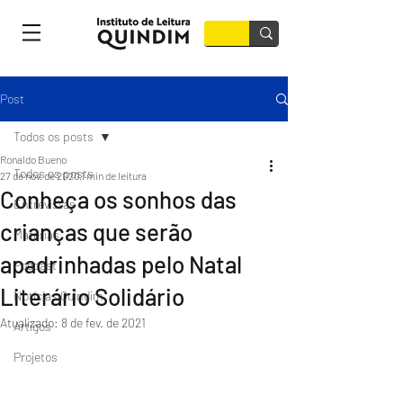
Post
Todos os posts
Ronaldo Bueno
Todos os posts
27 de nov. de 2020
1 min de leitura
Conheça os sonhos das
Entrevistas
crianças que serão
Matérias
apadrinhadas pelo Natal
Podcast
Literário Solidário
Notícias Quindim
Atualizado:
8 de fev. de 2021
Artigos
Projetos