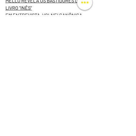
MELLO REVELA OS BASTIDORES DO 
LIVRO "INÊS"
EM ENTREVISTA, VOLNEI CANÔNICA 
EXPLICA POR QUE O PDF DESTRÓI A 
EXPERIÊNCIA DE LEITURA NA INFÂNCIA
Quindim Entrevista
live
Antônio Schimeneck
Sergio Alves
Notícias Quindim
Posts recentes
Ver tudo