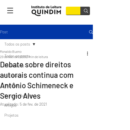
Post
Todos os posts
Ronaldo Bueno
Todos os posts
29 de out. de 2020
2 min de leitura
Debate sobre direitos
Entrevistas
autorais continua com
Matérias
Antônio Schimeneck e
Podcast
Sergio Alves
Notícias Quindim
Atualizado:
5 de fev. de 2021
Artigos
Projetos