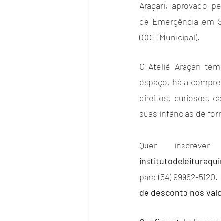
Araçari, aprovado p
de Emergência em S
(COE Municipal).
O Ateliê Araçari te
espaço, há a compree
direitos, curiosos, c
suas infâncias de for
institutodeleituraq
para (54) 99962-5120.
de desconto nos valo