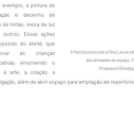
 exemplo, a pintura de 
vação e desenho de 
o de tintas, mesa de luz 
e outros. Essas ações 
postas do Ateliê, que 
A Patrícia (centro) e a filha Lauren (
onar às crianças 
das atividades do espaço. F
icativas envolvendo o 
Strapazzon/Divulga
a, a arte, a criação, a 
igação, além de abrir espaço para ampliação de repertório 