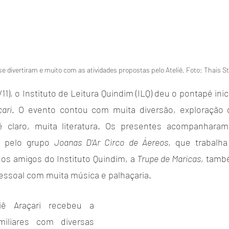
 se divertiram e muito com as atividades propostas pelo Ateliê. Foto: Thais 
11), o Instituto de Leitura Quindim (ILQ) deu o pontapé inic
çari
. O evento contou com muita diversão, exploração 
 é claro, muita literatura. Os presentes acompanharam
o pelo grupo 
Joanas D’Ar Circo de Áereos
, que trabalha
hos amigos do Instituto Quindim, a 
Trupe de Maricas
, tamb
essoal com muita música e palhaçaria.
ê Araçari recebeu a 
iliares com diversas 