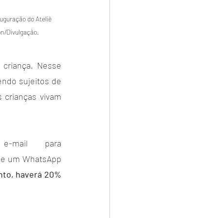
uguração do Ateliê 
on/Divulgação.
criança. Nesse 
ndo sujeitos de 
s crianças vivam 
Quer inscrever seus filhos no Ateliê? Mande um e-mail para 
nde um WhatsApp 
to, haverá 20% 