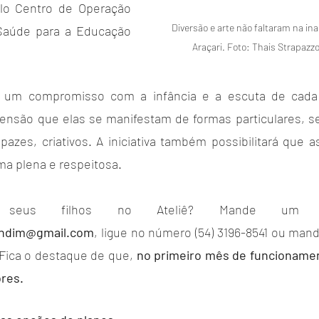
elo Centro de Operação 
Diversão e arte não faltaram na ina
aúde para a Educação 
Araçari. Foto: Thais Strapazz
m um compromisso com a infância e a escuta de cada 
nsão que elas se manifestam de formas particulares, se
apazes, criativos. A iniciativa também possibilitará que a
ma plena e respeitosa.
uindim@gmail.com
, ligue no número (54) 3196-8541 ou ma
 Fica o destaque de que, 
no primeiro mês de funcionamen
res.