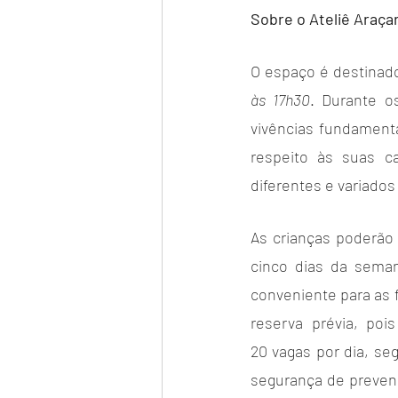
Sobre o Ateliê Araçar
O espaço é destinado
às 17h30
. Durante o
vivências fundamenta
respeito às suas ca
diferentes e variado
As crianças poderão p
cinco dias da seman
conveniente para as f
reserva prévia, pois
20 vagas por dia, se
segurança de prevenç