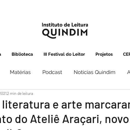
a
Biblioteca
III Festival do Leitor
Projetos
CEP
Matérias
Podcast
Notícias Quindim
A
2021
2 min de leitura
 literatura e arte marcar
o do Ateliê Araçari, novo