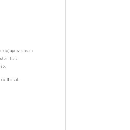
direita) aproveitaram 
oto: Thais 
ção.
cultural.