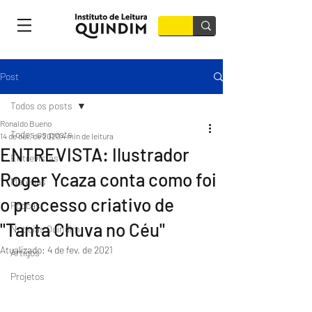
Post
Todos os posts
Ronaldo Bueno
Todos os posts
14 de out. de 2020
4 min de leitura
ENTREVISTA: Ilustrador
Entrevistas
Roger Ycaza conta como foi
Matérias
o processo criativo de
Podcast
"Tanta Chuva no Céu"
Notícias Quindim
Atualizado:
4 de fev. de 2021
Artigos
Projetos