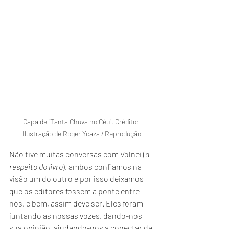
Capa de "Tanta Chuva no Céu". Crédito: 
Ilustração de Roger Ycaza / Reprodução
Não tive muitas conversas com Volnei (
a 
respeito do livro
), ambos confiamos na 
visão um do outro e por isso deixamos 
que os editores fossem a ponte entre 
nós, e bem, assim deve ser. Eles foram 
juntando as nossas vozes, dando-nos 
sua opinião, ajudando-nos a conectar da 