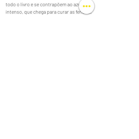
todo o livro e se contrapõem ao azul 
intenso, que chega para curar as feridas.
A temática da falta está presente 
visualmente na escada, nos brinquedos, 
no vestido da mãe, na chuva. Que 
reflexões
 Tanta chuva no céu
 deixa para 
os leitores?
Creio que a principal mensagem que a 
leitura deste livro nos deixa é a 
esperança. É verdade que se trata de um 
tema delicado, em momentos difíceis, 
que se reflete nos cômodos da casa, nas 
roupas, em cada lembrança, mas o que 
Tanta Chuva no Céu
 realmente quer nos 
transmitir é que sempre podem chegar 
dias novos e melhores, se nós assim os 
quisermos.