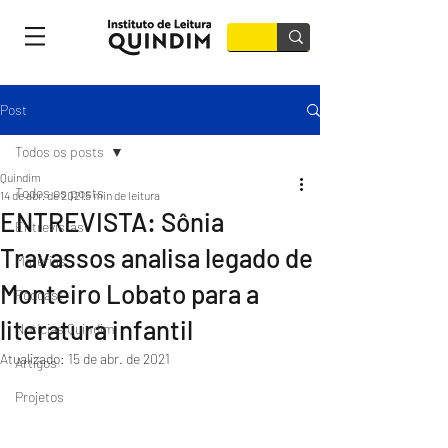
Post
Todos os posts
Quindim
Todos os posts
14 de abr. de 2021
5 min de leitura
ENTREVISTA: Sônia
Entrevistas
Travassos analisa legado de
Matérias
Monteiro Lobato para a
Podcast
literatura infantil
Notícias Quindim
Atualizado:
15 de abr. de 2021
Artigos
Projetos