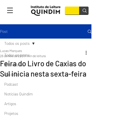
Post
Todos os posts
Lucas Marques
Todos os posts
26 de nov. de 2021
1 min de leitura
Feira do Livro de Caxias do
Entrevistas
Sul inicia nesta sexta-feira
Matérias
Podcast
Notícias Quindim
Artigos
Projetos