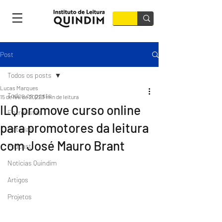
Post
Todos os posts
Lucas Marques
Todos os posts
15 de fev. de 2022
3 min de leitura
ILQ promove curso online
Entrevistas
para promotores da leitura
Matérias
com José Mauro Brant
Podcast
Notícias Quindim
Artigos
Projetos