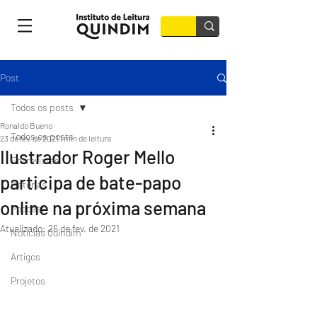
Post
Todos os posts
Ronaldo Bueno
Todos os posts
23 de fev. de 2021
1 min de leitura
Ilustrador Roger Mello
Entrevistas
participa de bate-papo
Matérias
online na próxima semana
Podcast
Atualizado:
26 de fev. de 2021
Notícias Quindim
Artigos
Projetos