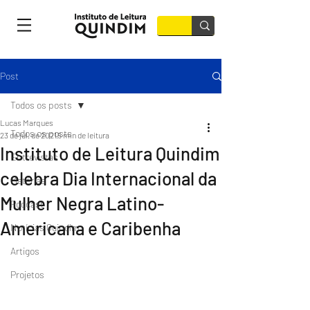
Post
Todos os posts
Lucas Marques
Todos os posts
23 de jul. de 2021
5 min de leitura
Instituto de Leitura Quindim
Entrevistas
celebra Dia Internacional da
Matérias
Mulher Negra Latino-
Podcast
Americana e Caribenha
Notícias Quindim
Artigos
Projetos