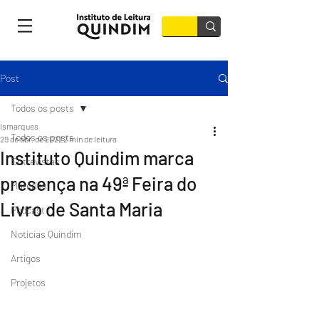
Post
Todos os posts
lsmarques
Todos os posts
29 de abr. de 2022
2 min de leitura
Instituto Quindim marca
Entrevistas
presença na 49ª Feira do
Matérias
Livro de Santa Maria
Podcast
Notícias Quindim
Artigos
Projetos