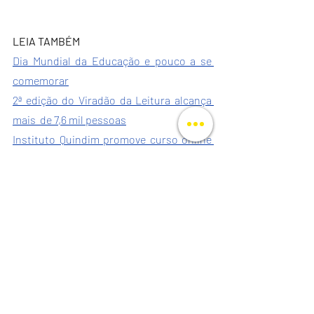
LEIA TAMBÉM
Dia Mundial da Educação e pouco a se 
comemorar
2ª edição do Viradão da Leitura alcança 
mais  de 7,6 mil pessoas
Instituto Quindim promove curso online 
sobre os 100 anos da Semana de Arte 
Moderna 1922
Quadrinhos e Narrativas são objetos de 
curso presencial no ILQ 
Instituto Quindim
Volnei Canônica
Roger Mello
Feira do Livro
Santa Maria
Notícias Quindim
Matérias