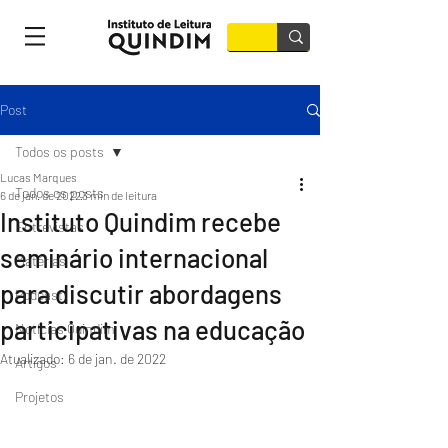
Post
Todos os posts
Lucas Marques
Todos os posts
6 de jan. de 2022
3 min de leitura
Instituto Quindim recebe
Entrevistas
seminário internacional
Matérias
para discutir abordagens
Podcast
participativas na educação
Notícias Quindim
Atualizado:
6 de jan. de 2022
Artigos
Projetos