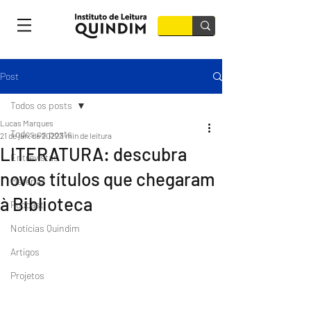
Post
Todos os posts
Lucas Marques
Todos os posts
21 de jan. de 2022
3 min de leitura
LITERATURA: descubra
Entrevistas
novos títulos que chegaram
Matérias
à Biblioteca
Podcast
Notícias Quindim
Artigos
Projetos