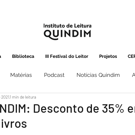
a
Biblioteca
III Festival do Leitor
Projetos
CEP
Matérias
Podcast
Notícias Quindim
A
e 2021
1 min de leitura
NDIM: Desconto de 35% 
livros