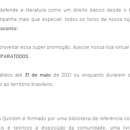
 defende a literatura como um direito básico desde o b
nha mais que especial: todos os livros da nossa loja f
esconto
!
roveitar essa super promoção. Acesse nossa loja virtual
OPARATODOS
.
lidos até 
31 de maio
 de 2021 ou enquanto durarem o
 ao território brasileiro.
ra Quindim é formado por uma biblioteca de referência co
venis e teóricos à disposição da comunidade, uma livr