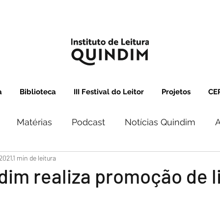
a
Biblioteca
III Festival do Leitor
Projetos
CEP
Matérias
Podcast
Notícias Quindim
A
 2021
1 min de leitura
dim realiza promoção de l