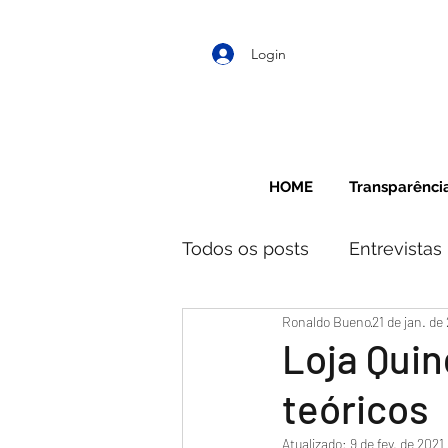
Login
HOME
Transparênci
Todos os posts
Entrevistas
Ronaldo Bueno
21 de jan. de
Loja Quin
teóricos
Atualizado:
9 de fev. de 2021