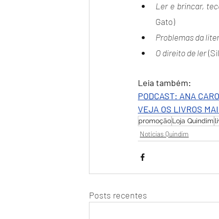
Ler e brincar, te
Gato)
Problemas da liter
O direito de ler
 (S
Leia também:
PODCAST: ANA CAR
VEJA OS LIVROS MAI
promoção
Loja Quindim
l
Notícias Quindim
Posts recentes