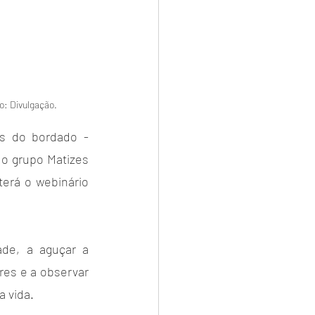
o: Divulgação.
s do bordado - 
do grupo Matizes 
rá o webinário 
ade, a aguçar a 
es e a observar 
a vida.