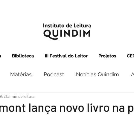
a
Biblioteca
III Festival do Leitor
Projetos
CEP
Matérias
Podcast
Notícias Quindim
A
 2021
2 min de leitura
mont lança novo livro na 