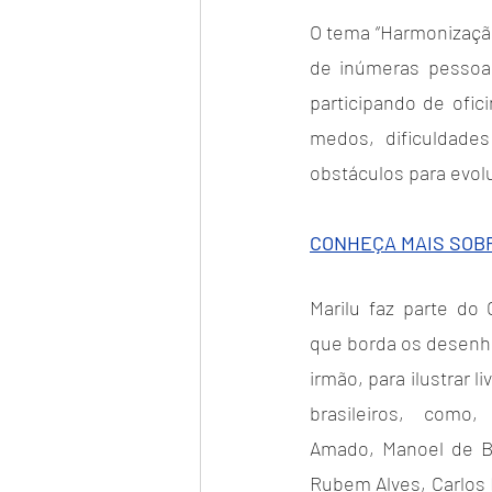
O tema “Harmonização”
de inúmeras pessoas
participando de ofi
medos, dificuldade
obstáculos para evolu
CONHEÇA MAIS SOBR
Marilu faz parte do
que borda os desenh
irmão, para ilustrar l
brasileiros, como,
Amado, Manoel de Ba
Rubem Alves, Carlos 