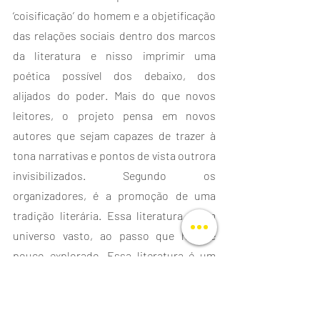
‘coisificação’ do homem e a objetificação 
das relações sociais dentro dos marcos 
da literatura e nisso imprimir uma 
poética possível dos debaixo, dos 
alijados do poder. Mais do que novos 
leitores, o projeto pensa em novos 
autores que sejam capazes de trazer à 
tona narrativas e pontos de vista outrora 
invisibilizados. Segundo os 
organizadores, é a promoção de uma 
tradição literária. Essa literatura é um 
universo vasto, ao passo que hoje é 
pouco explorado. Essa literatura é um 
universo com óbvia potência de 
expansão.