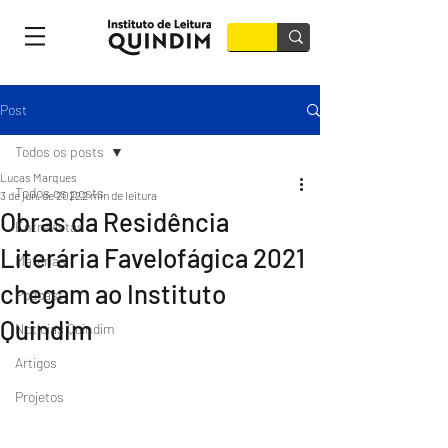
Post
Todos os posts
Lucas Marques
Todos os posts
3 de jun. de 2022
2 min de leitura
Obras da Residência
Entrevistas
Literária Favelofágica 2021
Matérias
chegam ao Instituto
Podcast
Quindim
Notícias Quindim
Artigos
Projetos