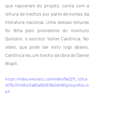
que nasceram do projeto, conta com a 
leitura de trechos por parte de nomes da 
literatura nacional. Uma dessas leituras 
foi feita pelo presidente do Instituto 
Quindim, o escritor Volnei Canônica. No 
vídeo, que pode ser visto logo abaixo, 
Canônica leu um trecho da obra de Daniel 
Brazil.
https://video.wixstatic.com/video/9e221f_cb1ca
d179c31449fa12a80a950618a0d/480p/mp4/file.m
p4