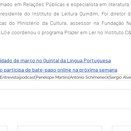
mado em Relações Públicas e especialista em literatura inf
esidente do Instituto de Leitura Quindim. Foi diretor de
ecas do Ministério da Cultura, assessor na Fundação Na
NLIJ) e coordenou o programa Prazer em Ler no Instituto C
idado de março no Quintal da Língua Portuguesa
lo participa de bate-papo online na próxima semana
Entrevista
podcast
Penélope Martins
Antônio Schimeneck
Sergio Alv