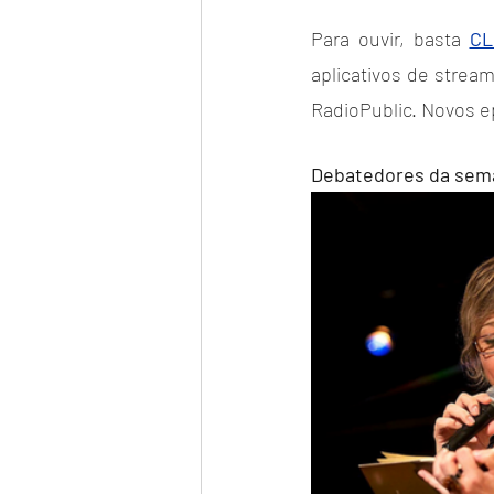
Para ouvir, basta 
CL
aplicativos de stream
RadioPublic. Novos 
Debatedores da sem