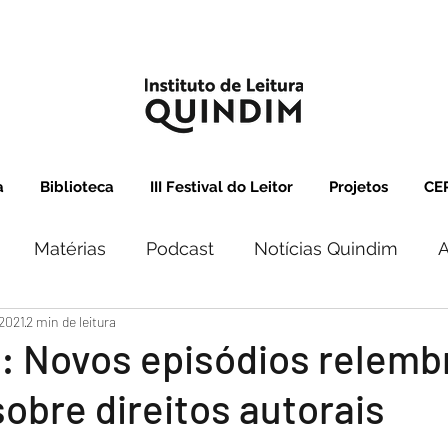
a
Biblioteca
III Festival do Leitor
Projetos
CEP
Matérias
Podcast
Notícias Quindim
A
 2021
2 min de leitura
 Novos episódios relem
obre direitos autorais