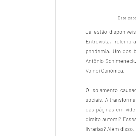
Bate-papo
Já estão disponívei
Entrevista, relemb
pandemia. Um dos ba
Antônio Schimeneck.  
Volnei Canônica.
O isolamento causad
sociais. A transform
das páginas em víde
direito autoral? Ess
livrarias? Além disso,