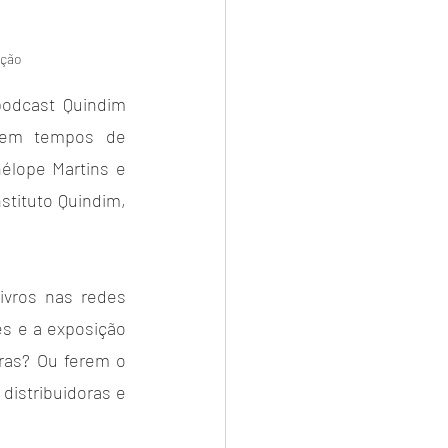
ação
odcast Quindim 
s em tempos de 
lope Martins e 
stituto Quindim, 
vros nas redes 
s e a exposição 
ras? Ou ferem o 
istribuidoras e 