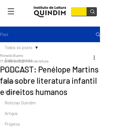
Post
Todos os posts
Ronaldo Bueno
Todos os posts
17 de fev. de 2021
1 min de leitura
PODCAST: Penélope Martins
Entrevistas
fala sobre literatura infantil
Matérias
e direitos humanos
Podcast
Notícias Quindim
Artigos
Projetos