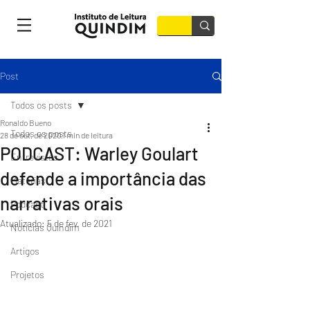
Post
Todos os posts
Ronaldo Bueno
Todos os posts
28 de out. de 2020
1 min de leitura
PODCAST: Warley Goulart
Entrevistas
defende a importância das
Matérias
narrativas orais
Podcast
Atualizado:
5 de fev. de 2021
Notícias Quindim
Artigos
Projetos