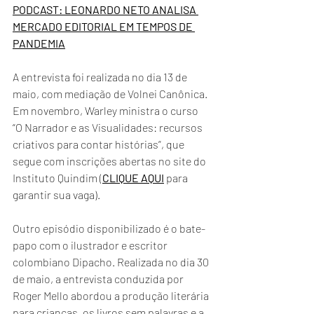
PODCAST: LEONARDO NETO ANALISA 
MERCADO EDITORIAL EM TEMPOS DE 
PANDEMIA
A entrevista foi realizada no dia 13 de 
maio, com mediação de Volnei Canônica. 
Em novembro, Warley ministra o curso 
“O Narrador e as Visualidades: recursos 
criativos para contar histórias”, que 
segue com inscrições abertas no site do 
Instituto Quindim (
CLIQUE AQUI
 para 
garantir sua vaga).
Outro episódio disponibilizado é o bate-
papo com o ilustrador e escritor 
colombiano Dipacho. Realizada no dia 30 
de maio, a entrevista conduzida por 
Roger Mello abordou a produção literária 
para crianças, os livros sem palavras e a 