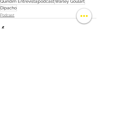
Quindim Entrevista
podcast
Warley Goulart
Dipacho
Podcast
Posts recentes
Ver tudo