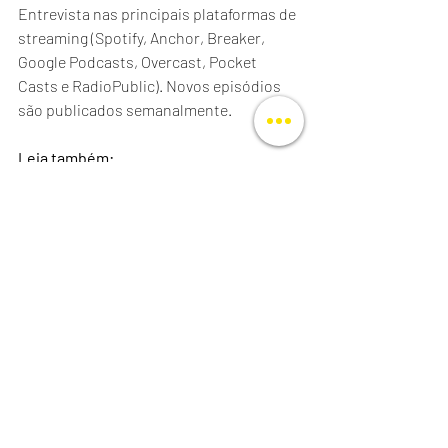
Entrevista nas principais plataformas de 
streaming (Spotify, Anchor, Breaker, 
Google Podcasts, Overcast, Pocket 
Casts e RadioPublic). Novos episódios 
são publicados semanalmente.
Leia também:
CONHEÇA O CANAL DO INSTITUTO 
QUINDIM NO YOUTUBE
ANABELLA LÓPEZ: "A ARTE CURA 
TANTO PARA QUEM CRIA QUANTO PARA 
QUEM LÊ"
Quindim Entrevista
podcast
Zoara Failla
Podcast
Posts recentes
Ver tudo