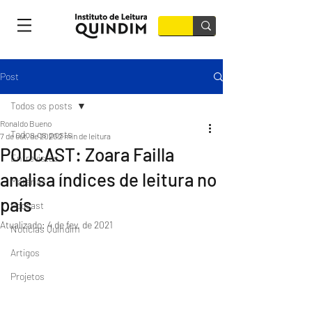
Post
Todos os posts
Ronaldo Bueno
Todos os posts
7 de out. de 2020
2 min de leitura
PODCAST: Zoara Failla
Entrevistas
analisa índices de leitura no
Matérias
país
Podcast
Atualizado:
4 de fev. de 2021
Notícias Quindim
Artigos
Projetos