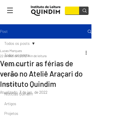
Post
Todos os posts
Lucas Marques
Todos os posts
22 de dez. de 2021
2 min de leitura
Vem curtir as férias de
Entrevistas
verão no Ateliê Araçari do
Matérias
Instituto Quindim
Podcast
Atualizado:
3 de jan. de 2022
Notícias Quindim
Artigos
Projetos