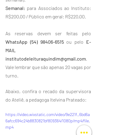
Semanal:
 para Associados ao Instituto: 
R$200,00 / Público em geral: R$220,00.
As reservas devem ser feitas pelo 
WhatsApp (54) 98406-6515
 ou pelo 
E-
MAIL 
institutodeleituraquindim@gmail.com
. 
Vale lembrar que são apenas 20 vagas por 
turno.
Abaixo, confira o recado da supervisora 
do Ateliê, a pedagoga Itelvina Prateado:
https://video.wixstatic.com/video/9e221f_6bd6a
6afcc694c24b8830821bf809364/1080p/mp4/file.
mp4