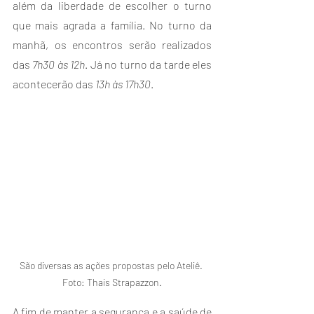
além da liberdade de escolher o turno 
que mais agrada a família. No turno da 
manhã, os encontros serão realizados 
das 
7h30 às 12h
. Já no turno da tarde eles 
acontecerão das 
13h às 17h30
. 
São diversas as ações propostas pelo Ateliê. 
Foto: Thais Strapazzon.
A fim de manter a segurança e a saúde de 