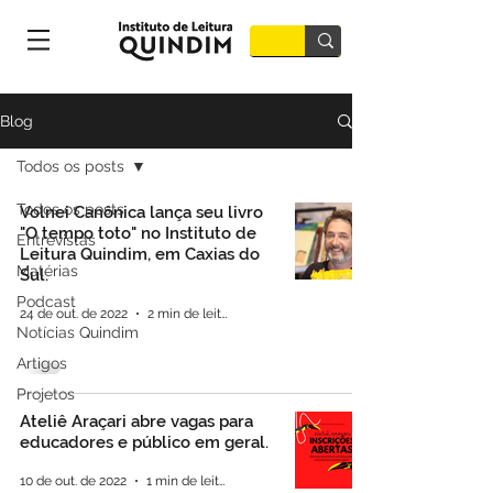
Blog
Todos os posts
Todos os posts
Volnei Canônica lança seu livro
"O tempo toto" no Instituto de
Entrevistas
Leitura Quindim, em Caxias do
Matérias
Sul.
Podcast
24 de out. de 2022
2 min de leitura
Notícias Quindim
Artigos
Projetos
Ateliê Araçari abre vagas para
educadores e público em geral.
10 de out. de 2022
1 min de leitura