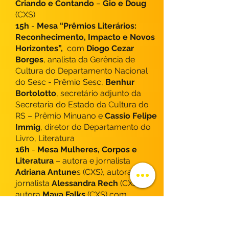
Criando e Contando
–
Gio e Doug
(CXS)
15h
-
Mesa “Prêmios Literários:
Reconhecimento, Impacto e Novos
Horizontes”,
com
Diogo Cezar
Borges
, analista da Gerência de
Cultura do Departamento Nacional
do Sesc - Prêmio Sesc,
Benhur
Bortolotto
, secretário adjunto da
Secretaria do Estado da Cultura do
RS – Prêmio Minuano e
Cassio Felipe
Immig
, diretor do Departamento do
Livro, Literatura
16h
-
Mesa Mulheres, Corpos e
Literatura
– autora e jornalista
Adriana Antune
s (CXS), autora e
jornalista
Alessandra Rech
(CXS) e
autora
Maya Falks
(CXS) com
mediação da atriz, arteterapeuta e
coordenadora pedagógica do
Instituto de Leitura Quindim
Priscila