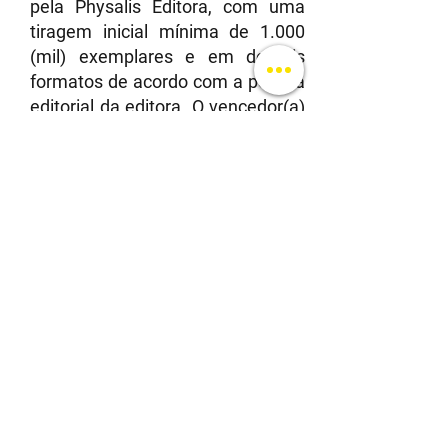
pela Physalis Editora, com uma
tiragem inicial mínima de 1.000
(mil) exemplares e em demais
formatos de acordo com a política
editorial da editora. O vencedor(a)
assinará o contrato de publicação
diretamente com a referida
editora (com prazo mínimo de
cinco anos), que ficará
responsável pelos termos de
edição: escolha do formato, do
número de páginas, da ilustração,
do projeto gráfico, enfim de todas
as demandas necessárias à
publicação de um texto para a
infância.